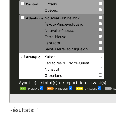
Ontario
Central
Québec
Nouveau-Brunswick
Atlantique
Île-du-Prince-édouard
Nouvelle-écosse
Terre-Neuve
Labrador
Saint-Pierre-et-Miquelon
Yukon
Arctique
Territoires du Nord-Ouest
Nunavut
Groenland
Ayant le(s) statut(s) de répartition suivant(s) :
INDIGÈNE
INTRODUIT
EPHEMÈRE
D
Résultats: 1