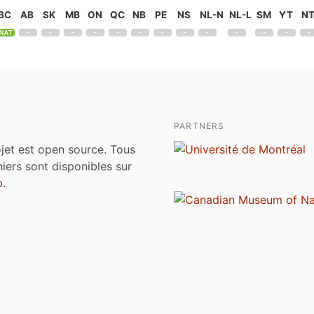
BC
AB
SK
MB
ON
QC
NB
PE
NS
NL-N
NL-L
SM
YT
N
PARTNERS
jet est open source. Tous
chiers sont disponibles sur
b
.