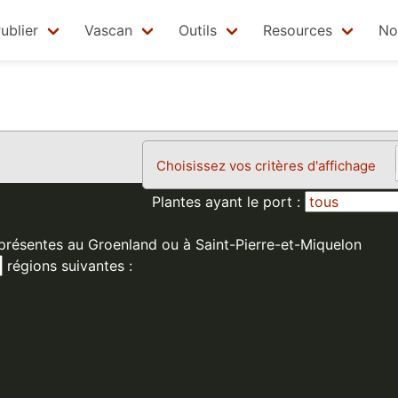
ublier
Vascan
Outils
Resources
No
Choisissez vos critères d'affichage
Plantes ayant le port :
 présentes au Groenland ou à Saint-Pierre-et-Miquelon
régions suivantes :