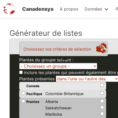
Canadensys
À propos
Données
P
Aller
Générateur de listes
au
contenu
Choisissez vos critères de sélection
principal
Plantes du groupe suivant :
inclure les plantes qui peuvent également être
Plantes présentes
Canada
Colombie-Britannique
Pacifique
Alberta
Prairies
Saskatchewan
Manitoba