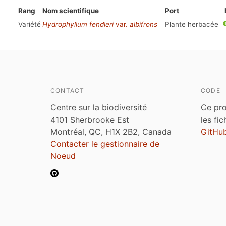
Rang
Nom scientifique
Port
Variété
Hydrophyllum fendleri
var.
albifrons
Plante herbacée
CONTACT
CODE
Centre sur la biodiversité
Ce pro
4101 Sherbrooke Est
les fi
Montréal, QC, H1X 2B2, Canada
GitHu
Contacter le gestionnaire de
Noeud