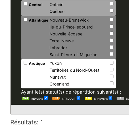
Ontario
Central
Québec
Nouveau-Brunswick
Atlantique
Île-du-Prince-édouard
Nouvelle-écosse
Terre-Neuve
Labrador
Saint-Pierre-et-Miquelon
Yukon
Arctique
Territoires du Nord-Ouest
Nunavut
Groenland
Ayant le(s) statut(s) de répartition suivant(s) :
INDIGÈNE
INTRODUIT
EPHEMÈRE
D
Résultats: 1