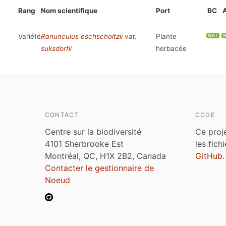
Rang
Nom scientifique
Port
BC
Variété
Ranunculus eschscholtzii
var.
Plante
suksdorfii
herbacée
CONTACT
CODE
Centre sur la biodiversité
Ce proj
4101 Sherbrooke Est
les fich
Montréal, QC, H1X 2B2, Canada
GitHub
.
Contacter le gestionnaire de
Noeud