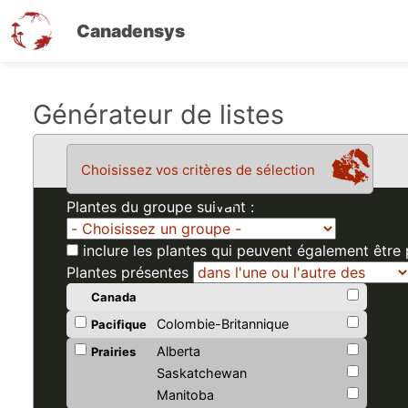
Canadensys
Aller
Générateur de listes
au
contenu
Choisissez vos critères de sélection
principal
Plantes du groupe suivant :
inclure les plantes qui peuvent également être
Plantes présentes
Canada
Colombie-Britannique
Pacifique
Alberta
Prairies
Saskatchewan
Manitoba