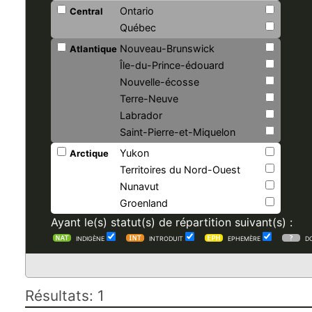
Ontario
Central
Québec
Nouveau-Brunswick
Atlantique
Île-du-Prince-édouard
Nouvelle-écosse
Terre-Neuve
Labrador
Saint-Pierre-et-Miquelon
Yukon
Arctique
Territoires du Nord-Ouest
Nunavut
Groenland
Ayant le(s) statut(s) de répartition suivant(s) :
INDIGÈNE
INTRODUIT
EPHEMÈRE
D
Résultats: 1