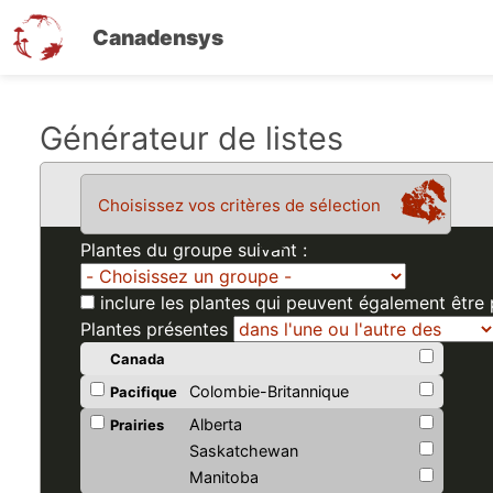
Canadensys
Aller
Générateur de listes
au
contenu
Choisissez vos critères de sélection
principal
Plantes du groupe suivant :
inclure les plantes qui peuvent également être
Plantes présentes
Canada
Colombie-Britannique
Pacifique
Alberta
Prairies
Saskatchewan
Manitoba