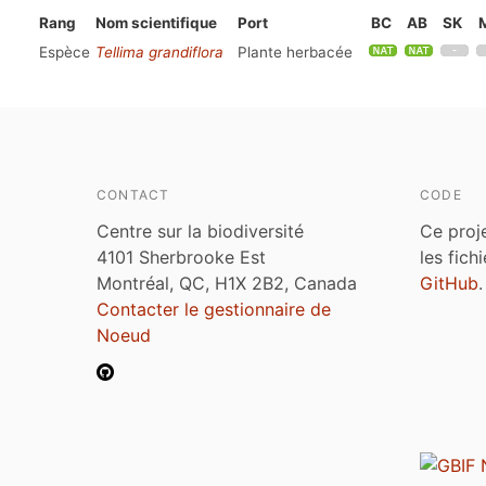
Rang
Nom scientifique
Port
BC
AB
SK
Espèce
Tellima grandiflora
Plante herbacée
CONTACT
CODE
Centre sur la biodiversité
Ce proj
4101 Sherbrooke Est
les fich
Montréal, QC, H1X 2B2, Canada
GitHub
.
Contacter le gestionnaire de
Noeud