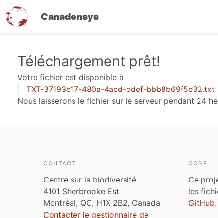
Canadensys
Aller
Téléchargement prêt!
au
Votre fichier est disponible à :
contenu
TXT-37193c17-480a-4acd-bdef-bbb8b69f5e32.txt
principal
Nous laisserons le fichier sur le serveur pendant 24 he
CONTACT
CODE
Centre sur la biodiversité
Ce proj
4101 Sherbrooke Est
les fich
Montréal, QC, H1X 2B2, Canada
GitHub
.
Contacter le gestionnaire de