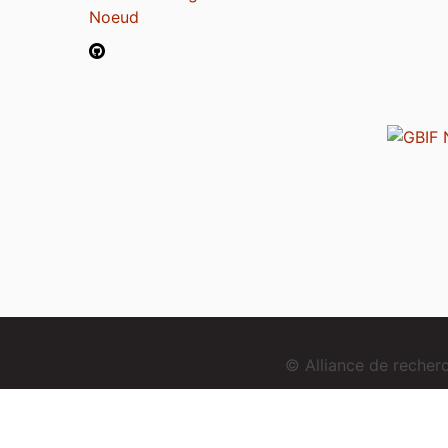
Noeud
© Alliance de reche