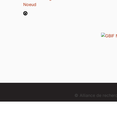
Noeud
© Alliance de reche