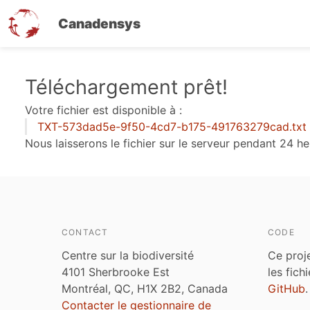
Canadensys
Aller
Téléchargement prêt!
au
Votre fichier est disponible à :
contenu
TXT-573dad5e-9f50-4cd7-b175-491763279cad.txt
principal
Nous laisserons le fichier sur le serveur pendant 24 he
CONTACT
CODE
Centre sur la biodiversité
Ce proj
4101 Sherbrooke Est
les fich
Montréal, QC, H1X 2B2, Canada
GitHub
.
Contacter le gestionnaire de