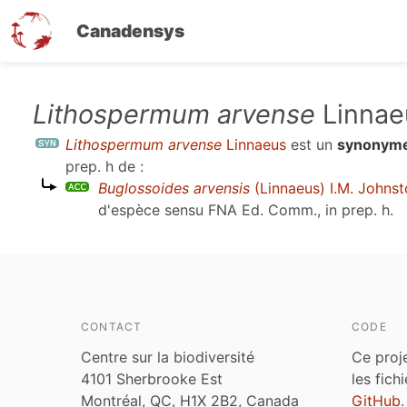
Canadensys
Aller
Lithospermum arvense
Linnae
au
Lithospermum arvense
Linnaeus
est un
synonym
contenu
prep. h
de :
principal
Buglossoides arvensis
(Linnaeus) I.M. Johns
d'espèce sensu
FNA Ed. Comm., in prep. h
.
CONTACT
CODE
Centre sur la biodiversité
Ce proj
4101 Sherbrooke Est
les fich
Montréal, QC, H1X 2B2, Canada
GitHub
.