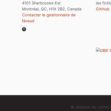
4101 Sherbrooke Est
les fich
Montréal, QC, H1X 2B2, Canada
GitHub
.
Contacter le gestionnaire de
Noeud
© Alliance de reche