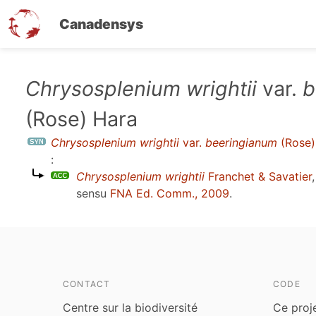
Canadensys
Aller
Chrysosplenium wrightii
var.
b
au
(Rose) Hara
contenu
principal
Chrysosplenium wrightii
var.
beeringianum
(Rose)
:
Chrysosplenium wrightii
Franchet & Savatier
sensu
FNA Ed. Comm., 2009
.
CONTACT
CODE
Centre sur la biodiversité
Ce proj