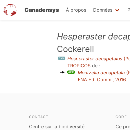
Canadensys
À propos
Données
P
Aller
Hesperaster deca
au
Cockerell
contenu
principal
Hesperaster decapetalus
(Pu
TROPICOS
de :
Mentzelia decapetala
(P
FNA Ed. Comm., 2016
.
CONTACT
CODE
Centre sur la biodiversité
Ce pro