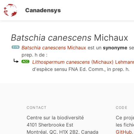
Canadensys
Aller
Batschia canescens
Michaux
au
Batschia canescens
Michaux
est un
synonyme
se
contenu
prep. h
de :
principal
Lithospermum canescens
(Michaux) Lehman
d'espèce sensu
FNA Ed. Comm., in prep. h
.
CONTACT
CODE
Centre sur la biodiversité
Ce proj
4101 Sherbrooke Est
les fich
Montréal, QC, H1X 2B2, Canada
GitHub
.