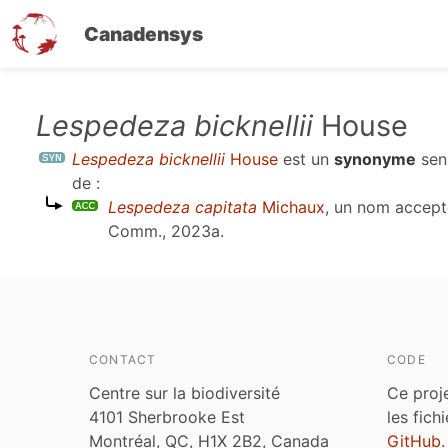
Canadensys
Aller
Lespedeza bicknellii
House
au
Lespedeza bicknellii
House
est un
synonyme
sen
contenu
de :
principal
Lespedeza capitata
Michaux
, un nom accep
Comm., 2023a
.
CONTACT
CODE
Centre sur la biodiversité
Ce proj
4101 Sherbrooke Est
les fich
Montréal, QC, H1X 2B2, Canada
GitHub
.