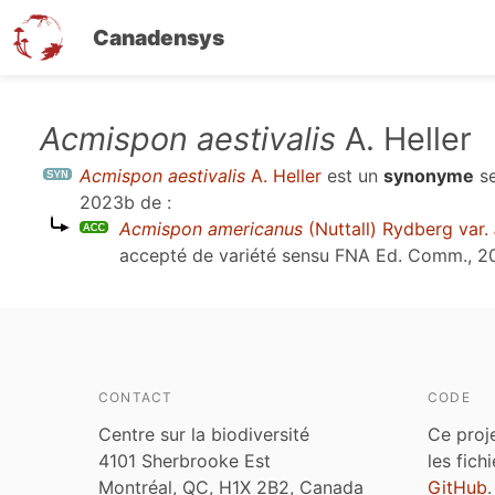
Canadensys
Aller
Acmispon aestivalis
A. Heller
au
Acmispon aestivalis
A. Heller
est un
synonyme
s
contenu
2023b
de :
principal
Acmispon americanus
(Nuttall) Rydberg var.
accepté de variété sensu
FNA Ed. Comm., 2
CONTACT
CODE
Centre sur la biodiversité
Ce proj
4101 Sherbrooke Est
les fich
Montréal, QC, H1X 2B2, Canada
GitHub
.