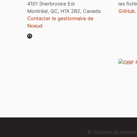
4101 Sherbrooke Est
les fich
Montréal, QC, H1X 2B2, Canada
GitHub
.
Contacter le gestionnaire de
Noeud
© Alliance de reche