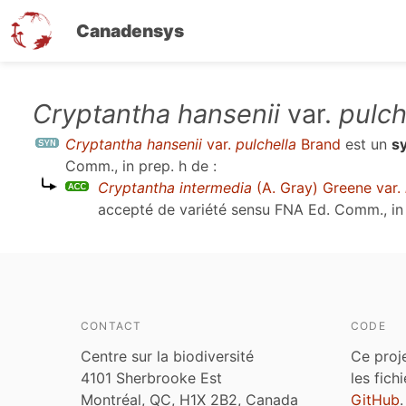
Canadensys
Aller
Cryptantha hansenii
var.
pulch
au
Cryptantha hansenii
var.
pulchella
Brand
est un
s
contenu
Comm., in prep. h
de :
principal
Cryptantha intermedia
(A. Gray) Greene var.
accepté de variété sensu
FNA Ed. Comm., in 
CONTACT
CODE
Centre sur la biodiversité
Ce proj
4101 Sherbrooke Est
les fich
Montréal, QC, H1X 2B2, Canada
GitHub
.