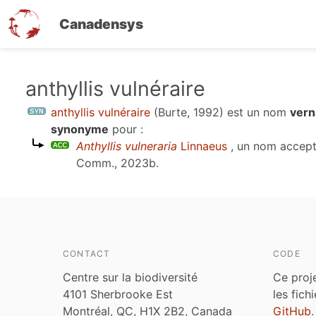
Canadensys
Aller
anthyllis vulnéraire
au
anthyllis vulnéraire
(Burte, 1992)
est un nom
vern
contenu
synonyme
pour :
principal
Anthyllis vulneraria
Linnaeus
, un nom accep
Comm., 2023b
.
CONTACT
CODE
Centre sur la biodiversité
Ce proj
4101 Sherbrooke Est
les fich
Montréal, QC, H1X 2B2, Canada
GitHub
.