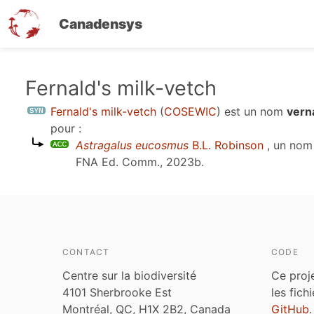
Canadensys
Aller
Fernald's milk-vetch
au
Fernald's milk-vetch
(
COSEWIC
)
est un nom
vern
contenu
pour :
principal
Astragalus eucosmus
B.L. Robinson
, un nom
FNA Ed. Comm., 2023b
.
CONTACT
CODE
Centre sur la biodiversité
Ce proj
4101 Sherbrooke Est
les fich
Montréal, QC, H1X 2B2, Canada
GitHub
.