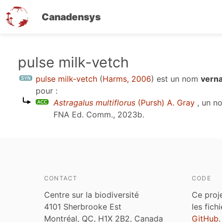
Canadensys
Aller
pulse milk-vetch
au
pulse milk-vetch
(
Harms, 2006
)
est un nom
verna
contenu
pour :
principal
Astragalus multiflorus
(Pursh) A. Gray
, un n
FNA Ed. Comm., 2023b
.
CONTACT
CODE
Centre sur la biodiversité
Ce proj
4101 Sherbrooke Est
les fich
Montréal, QC, H1X 2B2, Canada
GitHub
.