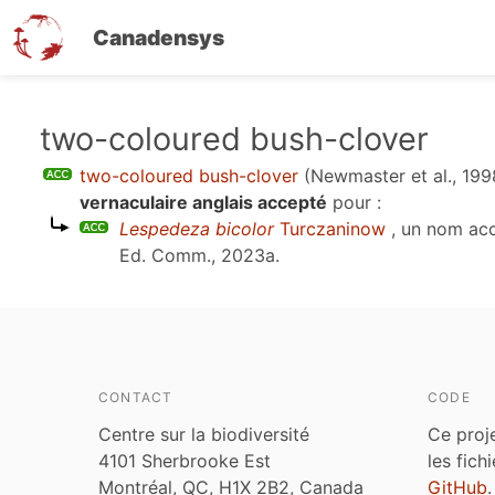
Canadensys
Aller
two-coloured bush-clover
au
two-coloured bush-clover
(Newmaster et al., 199
contenu
vernaculaire anglais accepté
pour :
principal
Lespedeza bicolor
Turczaninow
, un nom ac
Ed. Comm., 2023a
.
CONTACT
CODE
Centre sur la biodiversité
Ce proj
4101 Sherbrooke Est
les fich
Montréal, QC, H1X 2B2, Canada
GitHub
.