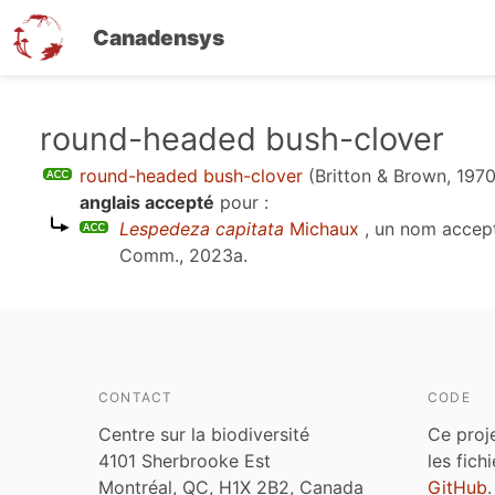
Canadensys
Aller
round-headed bush-clover
au
round-headed bush-clover
(Britton & Brown, 1970
contenu
anglais accepté
pour :
principal
Lespedeza capitata
Michaux
, un nom accep
Comm., 2023a
.
CONTACT
CODE
Centre sur la biodiversité
Ce proj
4101 Sherbrooke Est
les fich
Montréal, QC, H1X 2B2, Canada
GitHub
.