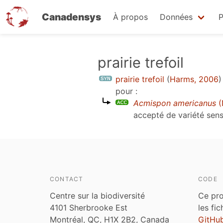
Canadensys
À propos
Données
P
Aller
prairie trefoil
au
prairie trefoil
(
Harms, 2006
)
contenu
pour :
principal
Acmispon americanus
(
accepté de variété sen
CONTACT
CODE
Centre sur la biodiversité
Ce pro
4101 Sherbrooke Est
les fi
Montréal, QC, H1X 2B2, Canada
GitHu