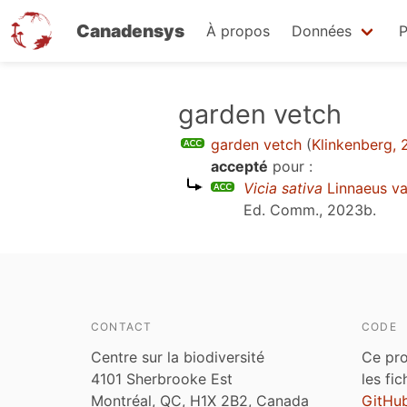
Canadensys
À propos
Données
P
Aller
garden vetch
au
garden vetch
(
Klinkenberg,
contenu
accepté
pour :
principal
Vicia sativa
Linnaeus va
Ed. Comm., 2023b
.
CONTACT
CODE
Centre sur la biodiversité
Ce pro
4101 Sherbrooke Est
les fi
Montréal, QC, H1X 2B2, Canada
GitHu