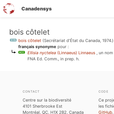
Canadensys
Aller
bois côtelet
au
bois côtelet
(Secrétariat d'État du Canada, 1974.)
contenu
français synonyme
pour :
principal
Ellisia nyctelea
(Linnaeus) Linnaeus
, un nom
FNA Ed. Comm., in prep. h
.
CONTACT
CODE
Centre sur la biodiversité
Ce proj
4101 Sherbrooke Est
les fich
Montréal, QC, H1X 2B2, Canada
GitHub
.