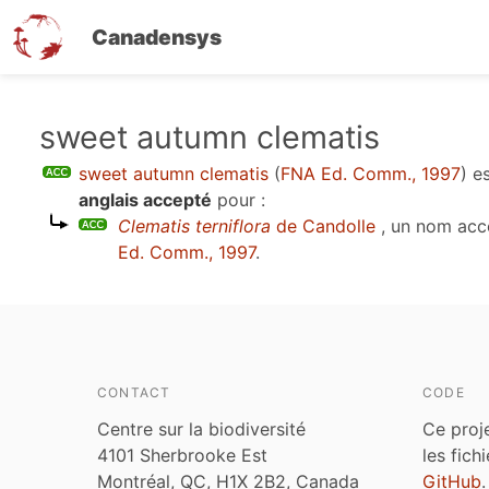
Canadensys
Aller
sweet autumn clematis
au
sweet autumn clematis
(
FNA Ed. Comm., 1997
)
es
contenu
anglais accepté
pour :
principal
Clematis terniflora
de Candolle
, un nom acc
Ed. Comm., 1997
.
CONTACT
CODE
Centre sur la biodiversité
Ce proj
4101 Sherbrooke Est
les fich
Montréal, QC, H1X 2B2, Canada
GitHub
.