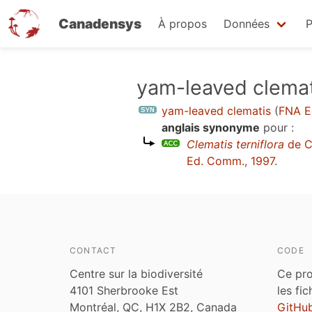
Canadensys
À propos
Données
P
Aller
yam-leaved clemat
au
yam-leaved clematis
(
FNA E
contenu
anglais synonyme
pour :
principal
Clematis terniflora
de C
Ed. Comm., 1997
.
CONTACT
CODE
Centre sur la biodiversité
Ce pro
4101 Sherbrooke Est
les fi
Montréal, QC, H1X 2B2, Canada
GitHu