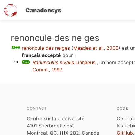
Canadensys
Aller
renoncule des neiges
au
renoncule des neiges
(
Meades et al., 2000
)
est u
contenu
français accepté
pour :
principal
Ranunculus nivalis
Linnaeus
, un nom accept
Comm., 1997
.
CONTACT
CODE
Centre sur la biodiversité
Ce proj
4101 Sherbrooke Est
les fich
Montréal, QC, H1X 2B2, Canada
GitHub
.