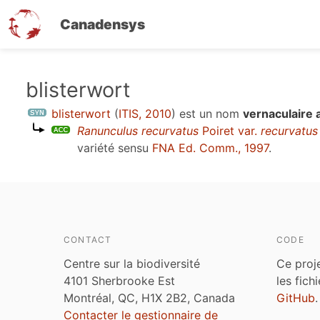
Canadensys
Aller
blisterwort
au
blisterwort
(
ITIS, 2010
)
est un nom
vernaculaire
contenu
Ranunculus recurvatus
Poiret var.
recurvatus
principal
variété sensu
FNA Ed. Comm., 1997
.
CONTACT
CODE
Centre sur la biodiversité
Ce proj
4101 Sherbrooke Est
les fich
Montréal, QC, H1X 2B2, Canada
GitHub
.
Contacter le gestionnaire de