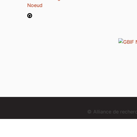
Noeud
© Alliance de reche