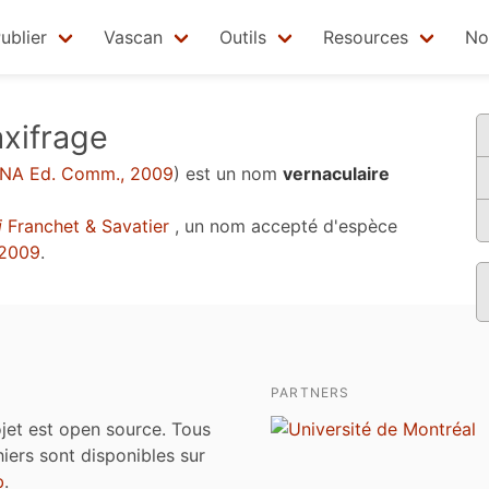
ublier
Vascan
Outils
Resources
No
axifrage
NA Ed. Comm., 2009
)
est un nom
vernaculaire
i
Franchet & Savatier
, un nom accepté d'espèce
 2009
.
PARTNERS
jet est open source. Tous
chiers sont disponibles sur
b
.