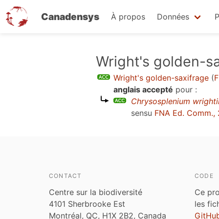
Canadensys
À propos
Données
P
Aller
Wright's golden-s
au
Wright's golden-saxifrage
(
F
contenu
anglais accepté
pour :
principal
Chrysosplenium wrighti
sensu
FNA Ed. Comm.,
CONTACT
CODE
Centre sur la biodiversité
Ce pro
4101 Sherbrooke Est
les fi
Montréal, QC, H1X 2B2, Canada
GitHu