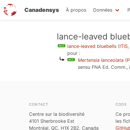
Canadensys
À propos
Données
P
Aller
lance-leaved blueb
au
lance-leaved bluebells
(
ITIS
contenu
pour :
principal
Mertensia lanceolata
(P
sensu
FNA Ed. Comm., i
CONTACT
CODE
Centre sur la biodiversité
Ce pro
4101 Sherbrooke Est
les fi
Montréal, QC, H1X 2B2, Canada
GitHu