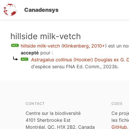
Canadensys
Aller
hillside milk-vetch
au
hillside milk-vetch
(
Klinkenberg, 2010+
)
est un n
contenu
accepté
pour :
principal
Astragalus collinus
(Hooker) Douglas ex G. 
d'espèce sensu
FNA Ed. Comm., 2023b
.
CONTACT
CODE
Centre sur la biodiversité
Ce proj
4101 Sherbrooke Est
les fich
Montréal, QC, H1X 2B2, Canada
GitHub
.