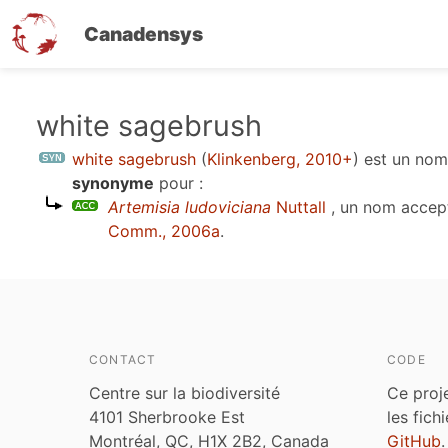
Canadensys
Aller
white sagebrush
au
white sagebrush
(
Klinkenberg, 2010+
)
est un no
contenu
synonyme
pour :
principal
Artemisia ludoviciana
Nuttall
, un nom accep
Comm., 2006a
.
CONTACT
CODE
Centre sur la biodiversité
Ce proj
4101 Sherbrooke Est
les fich
Montréal, QC, H1X 2B2, Canada
GitHub
.