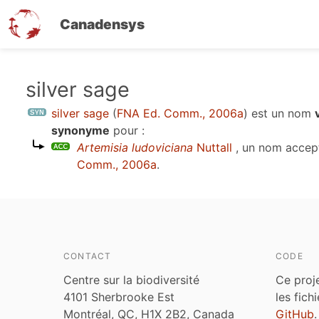
Canadensys
Aller
silver sage
au
silver sage
(
FNA Ed. Comm., 2006a
)
est un nom
contenu
synonyme
pour :
principal
Artemisia ludoviciana
Nuttall
, un nom accep
Comm., 2006a
.
CONTACT
CODE
Centre sur la biodiversité
Ce proj
4101 Sherbrooke Est
les fich
Montréal, QC, H1X 2B2, Canada
GitHub
.