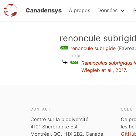
Canadensys
À propos
Données
P
Aller
renoncule subrigi
au
renoncule subrigide
(Favrea
contenu
pour :
principal
Ranunculus subrigidus
W
Wiegleb et al., 2017
.
CONTACT
CODE
Centre sur la biodiversité
Ce pro
4101 Sherbrooke Est
les fi
Montréal, QC, H1X 2B2, Canada
GitHu