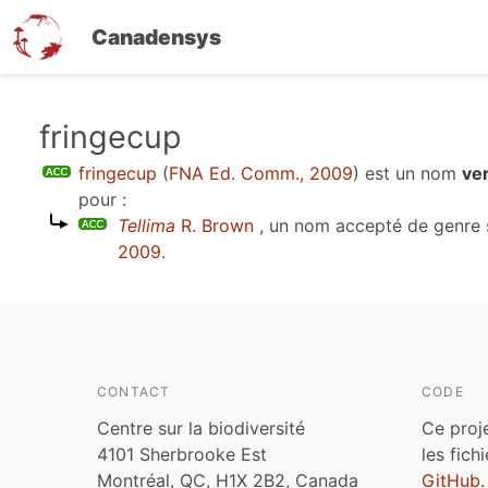
Canadensys
Aller
fringecup
au
fringecup
(
FNA Ed. Comm., 2009
)
est un nom
ver
contenu
pour :
principal
Tellima
R. Brown
, un nom accepté de genre
2009
.
CONTACT
CODE
Centre sur la biodiversité
Ce proj
4101 Sherbrooke Est
les fich
Montréal, QC, H1X 2B2, Canada
GitHub
.