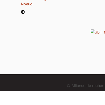
Noeud
© Alliance de reche