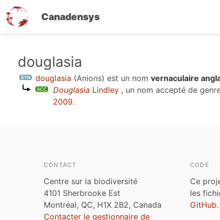
Canadensys
Aller
douglasia
au
douglasia
(Anions)
est un nom
vernaculaire ang
contenu
Douglasia
Lindley
, un nom accepté de genr
principal
2009
.
CONTACT
CODE
Centre sur la biodiversité
Ce proj
4101 Sherbrooke Est
les fich
Montréal, QC, H1X 2B2, Canada
GitHub
.
Contacter le gestionnaire de