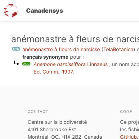
Canadensys
Aller
anémonastre à fleurs de narci
au
anémonastre à fleurs de narcisse
(
TelaBotanica
)
e
contenu
français synonyme
pour :
principal
Anemone narcissiflora
Linnaeus
, un nom ac
Ed. Comm., 1997
.
CONTACT
CODE
Centre sur la biodiversité
Ce proj
4101 Sherbrooke Est
les fich
Montréal, QC, H1X 2B2, Canada
GitHub
.