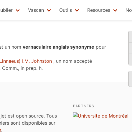
ublier
Vascan
Outils
Resources
No
st un nom
vernaculaire anglais synonyme
pour
Linnaeus) I.M. Johnston
, un nom accepté
 Comm., in prep. h
.
PARTNERS
jet est open source. Tous
chiers sont disponibles sur
b
.