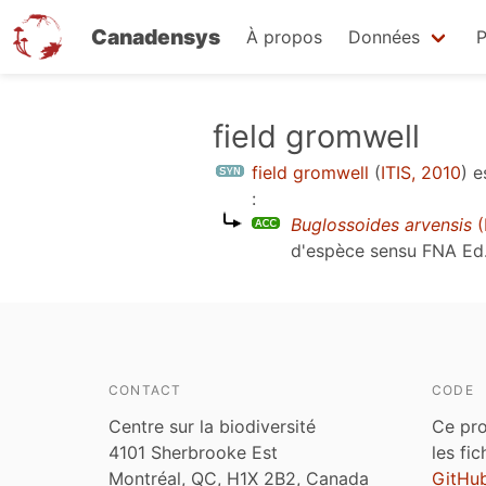
Canadensys
À propos
Données
P
Aller
field gromwell
au
field gromwell
(
ITIS, 2010
)
e
contenu
:
principal
Buglossoides arvensis
(
d'espèce sensu
FNA Ed.
CONTACT
CODE
Centre sur la biodiversité
Ce pro
4101 Sherbrooke Est
les fi
Montréal, QC, H1X 2B2, Canada
GitHu