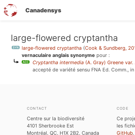
Canadensys
Aller
large-flowered cryptantha
au
large-flowered cryptantha
(
Cook & Sundberg, 20
contenu
vernaculaire anglais synonyme
pour :
principal
Cryptantha intermedia
(A. Gray) Greene var.
accepté de variété sensu
FNA Ed. Comm., in 
CONTACT
CODE
Centre sur la biodiversité
Ce proj
4101 Sherbrooke Est
les fich
Montréal, QC, H1X 2B2, Canada
GitHub
.