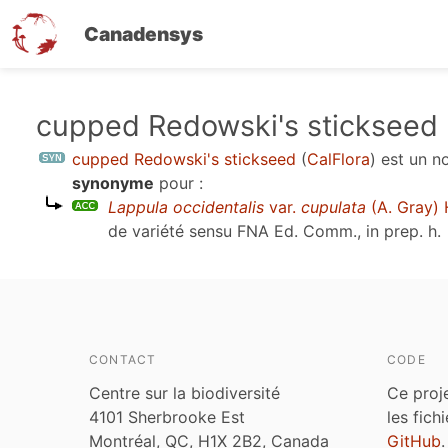
Canadensys
Aller
cupped Redowski's stickseed
au
cupped Redowski's stickseed
(
CalFlora
)
est un 
contenu
synonyme
pour :
principal
Lappula occidentalis
var.
cupulata
(A. Gray) 
de variété sensu
FNA Ed. Comm., in prep. h
.
CONTACT
CODE
Centre sur la biodiversité
Ce proj
4101 Sherbrooke Est
les fich
Montréal, QC, H1X 2B2, Canada
GitHub
.