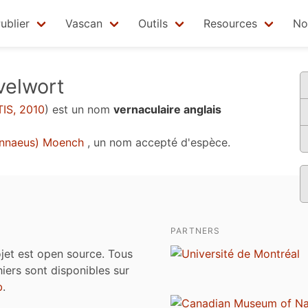
ublier
Vascan
Outils
Resources
No
velwort
TIS, 2010
)
est un nom
vernaculaire anglais
innaeus) Moench
, un nom accepté d'espèce.
PARTNERS
jet est open source. Tous
chiers sont disponibles sur
b
.