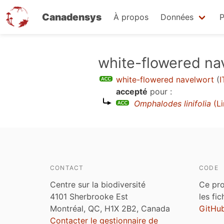
Canadensys
À propos
Données
P
Aller
white-flowered na
au
white-flowered navelwort
(
I
contenu
accepté
pour :
principal
Omphalodes linifolia
(L
CONTACT
CODE
Centre sur la biodiversité
Ce pro
4101 Sherbrooke Est
les fi
Montréal, QC, H1X 2B2, Canada
GitHu
Contacter le gestionnaire de