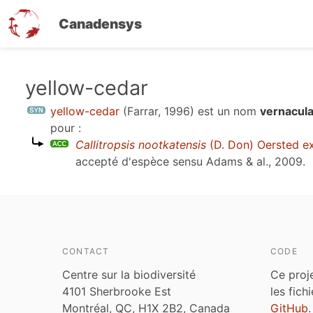
Canadensys
Aller
yellow-cedar
au
yellow-cedar
(Farrar, 1996)
est un nom
vernacula
contenu
pour :
principal
Callitropsis nootkatensis
(D. Don) Oersted ex 
accepté d'espèce sensu
Adams & al., 2009
.
CONTACT
CODE
Centre sur la biodiversité
Ce proj
4101 Sherbrooke Est
les fich
Montréal, QC, H1X 2B2, Canada
GitHub
.