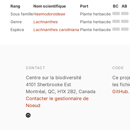
Rang
Nom scientifique
Port
BC
AB
Sous famille
Haemodoroideae
Plante herbacée
Genre
Lachnanthes
Plante herbacée
Espèce
Lachnanthes caroliniana
Plante herbacée
CONTACT
CODE
Centre sur la biodiversité
Ce proj
4101 Sherbrooke Est
les fich
Montréal, QC, H1X 2B2, Canada
GitHub
.
Contacter le gestionnaire de
Noeud