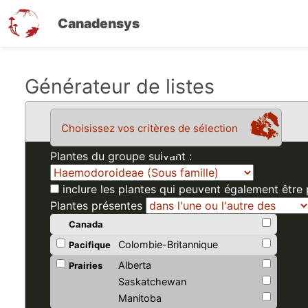
Canadensys
Aller
Générateur de listes
au
contenu
Choisissez vos critères de sélection
principal
Plantes du groupe suivant :
inclure les plantes qui peuvent également être
Plantes présentes
Canada
Colombie-Britannique
Pacifique
Alberta
Prairies
Saskatchewan
Manitoba