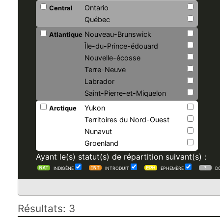
Ontario
Central
Québec
Nouveau-Brunswick
Atlantique
Île-du-Prince-édouard
Nouvelle-écosse
Terre-Neuve
Labrador
Saint-Pierre-et-Miquelon
Yukon
Arctique
Territoires du Nord-Ouest
Nunavut
Groenland
Ayant le(s) statut(s) de répartition suivant(s) :
INDIGÈNE
INTRODUIT
EPHEMÈRE
D
Résultats: 3