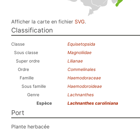
Afficher la carte en fichier
SVG
.
Classification
Classe
Equisetopsida
Sous classe
Magnoliidae
Super ordre
Lilianae
Ordre
Commelinales
Famille
Haemodoraceae
Sous famille
Haemodoroideae
Genre
Lachnanthes
Espèce
Lachnanthes caroliniana
Port
Plante herbacée