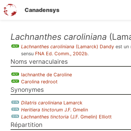
Canadensys
Aller
Lachnanthes caroliniana
(Lama
au
Lachnanthes caroliniana
(Lamarck) Dandy
est un
contenu
sensu
FNA Ed. Comm., 2002b
.
principal
Noms vernaculaires
lachnanthe de Caroline
Carolina redroot
Synonymes
Dilatris caroliniana
Lamarck
Heritiera tinctorum
J.F. Gmelin
Lachnanthes tinctoria
(J.F. Gmelin) Elliott
Répartition