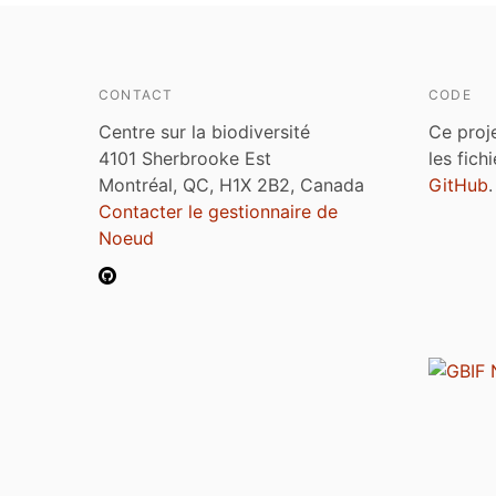
CONTACT
CODE
Centre sur la biodiversité
Ce proj
4101 Sherbrooke Est
les fich
Montréal, QC, H1X 2B2, Canada
GitHub
.
Contacter le gestionnaire de
Noeud