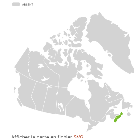
ABSENT
Afficher la carte en fichier
SVG
.