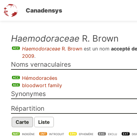
Canadensys
Aller
Haemodoraceae
R. Brown
au
Haemodoraceae
R. Brown
est un nom
accepté de
contenu
2009
.
principal
Noms vernaculaires
Hémodoracées
bloodwort family
Synonymes
Répartition
Carte
Liste
INDIGÈNE
INTRODUIT
EPHEMÈRE
EXCLU
DIS