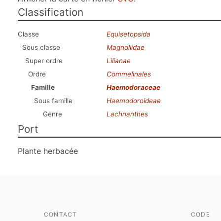
Classification
Classe
Equisetopsida
Sous classe
Magnoliidae
Super ordre
Lilianae
Ordre
Commelinales
Famille
Haemodoraceae
Sous famille
Haemodoroideae
Genre
Lachnanthes
Port
Plante herbacée
CONTACT
CODE