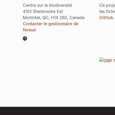
Centre sur la biodiversité
Ce proj
4101 Sherbrooke Est
les fich
Montréal, QC, H1X 2B2, Canada
GitHub
.
Contacter le gestionnaire de
Noeud