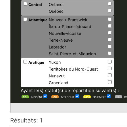
Ontario
Central
Québec
Nouveau-Brunswick
Atlantique
Île-du-Prince-édouard
Nouvelle-écosse
Terre-Neuve
Labrador
Saint-Pierre-et-Miquelon
Yukon
Arctique
Territoires du Nord-Ouest
Nunavut
Groenland
Ayant le(s) statut(s) de répartition suivant(s) :
INDIGÈNE
INTRODUIT
EPHEMÈRE
D
Résultats: 1