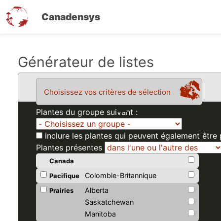
Canadensys
Aller
Générateur de listes
au
contenu
Choisissez vos critères de sélection
principal
Plantes du groupe suivant :
inclure les plantes qui peuvent également être
Plantes présentes
Canada
Colombie-Britannique
Pacifique
Alberta
Prairies
Saskatchewan
Manitoba