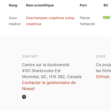
Rang
Nom scientifique
Port
BC
Sous
Deschampsia cespitosa
subsp.
Plante
espèce
cespitosa
herbacée
CONTACT
CODE
Centre sur la biodiversité
Ce proj
4101 Sherbrooke Est
les fich
Montréal, QC, H1X 2B2, Canada
GitHub
.
Contacter le gestionnaire de
Noeud