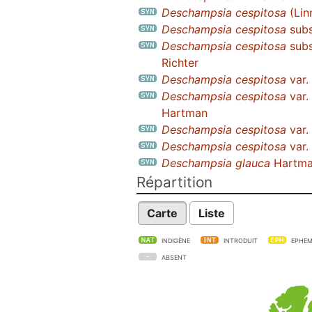
Deschampsia cespitosa
(Lin
Deschampsia cespitosa
sub
Deschampsia cespitosa
sub
Richter
Deschampsia cespitosa
var.
Deschampsia cespitosa
var.
Hartman
Deschampsia cespitosa
var.
Deschampsia cespitosa
var.
Deschampsia glauca
Hartm
Répartition
Carte
Liste
INDIGÈNE
INTRODUIT
EPHEM
ABSENT