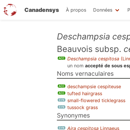
Canadensys
À propos
Données
P
Aller
Deschampsia cesp
au
Beauvois subsp.
c
contenu
principal
Deschampsia cespitosa
(Lin
un nom
accepté de sous e
Noms vernaculaires
deschampsie cespiteuse
tufted hairgrass
small-flowered ticklegrass
tussock grass
Synonymes
Aira cespitosa
Linnaeus