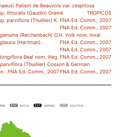
naeus) Palisot de Beauvois var.
cespitosa
sp.
littoralis
(Gaudin) Gremli
TROPICOS
sp.
parviflora
(Thuillier) K.
FNA Ed. Comm., 2007
FNA Ed. Comm., 2007
genuina
(Reichenbach) O.H. Volk nom. inval.
glauca
(Hartman)
FNA Ed. Comm., 2007
FNA Ed. Comm., 2007
longiflora
Beal nom. illeg.
FNA Ed. Comm., 2007
parviflora
(Thuillier) Cosson & Germain
an
FNA Ed. Comm., 2007
FNA Ed. Comm., 2007
ÈRE
EXCLU
DISPARU
DOUTEUX