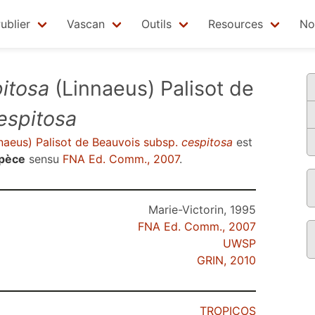
ublier
Vascan
Outils
Resources
No
itosa
(Linnaeus) Palisot de
espitosa
naeus) Palisot de Beauvois subsp.
cespitosa
est
spèce
sensu
FNA Ed. Comm., 2007
.
Marie-Victorin, 1995
FNA Ed. Comm., 2007
UWSP
GRIN, 2010
TROPICOS