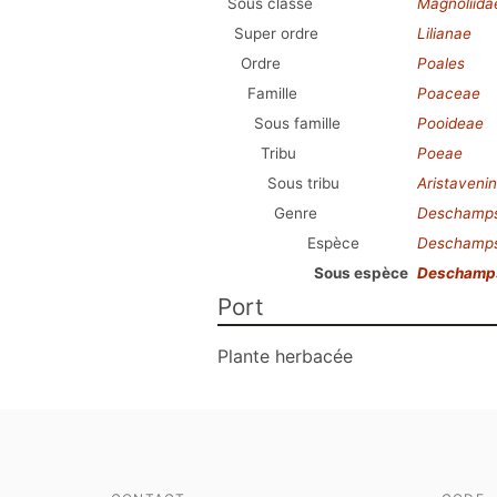
Sous classe
Magnoliida
Super ordre
Lilianae
Ordre
Poales
Famille
Poaceae
Sous famille
Pooideae
Tribu
Poeae
Sous tribu
Aristaveni
Genre
Deschamps
Espèce
Deschamps
Sous espèce
Deschamps
Port
Plante herbacée