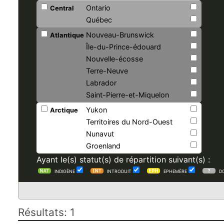
Ontario
Central
Québec
Nouveau-Brunswick
Atlantique
Île-du-Prince-édouard
Nouvelle-écosse
Terre-Neuve
Labrador
Saint-Pierre-et-Miquelon
Yukon
Arctique
Territoires du Nord-Ouest
Nunavut
Groenland
Ayant le(s) statut(s) de répartition suivant(s) :
INDIGÈNE
INTRODUIT
EPHEMÈRE
D
Résultats: 1