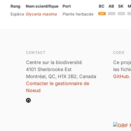
Rang
Nom scientifique
Port
BC
AB
SK
M
Espèce
Glyceria maxima
Plante herbacée
CONTACT
CODE
Centre sur la biodiversité
Ce proj
4101 Sherbrooke Est
les fich
Montréal, QC, H1X 2B2, Canada
GitHub
.
Contacter le gestionnaire de
Noeud