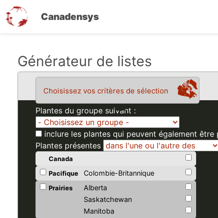
Canadensys
Aller
Générateur de listes
au
contenu
Choisissez vos critères de sélection
principal
Plantes du groupe suivant :
inclure les plantes qui peuvent également être
Plantes présentes
Canada
Colombie-Britannique
Pacifique
Alberta
Prairies
Saskatchewan
Manitoba