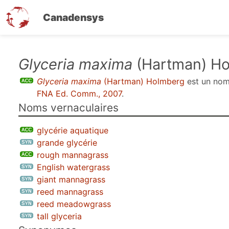
Canadensys
Aller
Glyceria maxima
(Hartman) H
au
Glyceria maxima
(Hartman) Holmberg
est un no
contenu
FNA Ed. Comm., 2007
.
principal
Noms vernaculaires
glycérie aquatique
grande glycérie
rough mannagrass
English watergrass
giant mannagrass
reed mannagrass
reed meadowgrass
tall glyceria