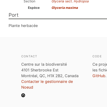
Section
Glyceria
sect.
Hydropoa
Espèce
Glyceria maxima
Port
Plante herbacée
CONTACT
CODE
Centre sur la biodiversité
Ce proj
4101 Sherbrooke Est
les fich
Montréal, QC, H1X 2B2, Canada
GitHub
.
Contacter le gestionnaire de
Noeud