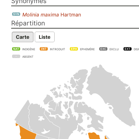
Synonymes
Molinia maxima
Hartman
Répartition
Carte
Liste
INDIGÈNE
INTRODUIT
EPHEMÈRE
EXCLU
DIS
ABSENT