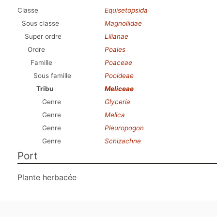
Classe
Equisetopsida
Sous classe
Magnoliidae
Super ordre
Lilianae
Ordre
Poales
Famille
Poaceae
Sous famille
Pooideae
Tribu
Meliceae
Genre
Glyceria
Genre
Melica
Genre
Pleuropogon
Genre
Schizachne
Port
Plante herbacée