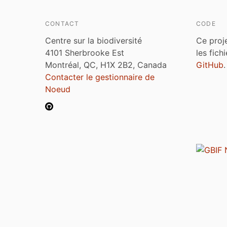
CONTACT
CODE
Centre sur la biodiversité
Ce proj
4101 Sherbrooke Est
les fich
Montréal, QC, H1X 2B2, Canada
GitHub
.
Contacter le gestionnaire de
Noeud