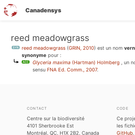
Canadensys
Aller
reed meadowgrass
au
reed meadowgrass
(
GRIN, 2010
)
est un nom
vern
contenu
synonyme
pour :
principal
Glyceria maxima
(Hartman) Holmberg
, un n
sensu
FNA Ed. Comm., 2007
.
CONTACT
CODE
Centre sur la biodiversité
Ce proj
4101 Sherbrooke Est
les fich
Montréal, QC, H1X 2B2, Canada
GitHub
.