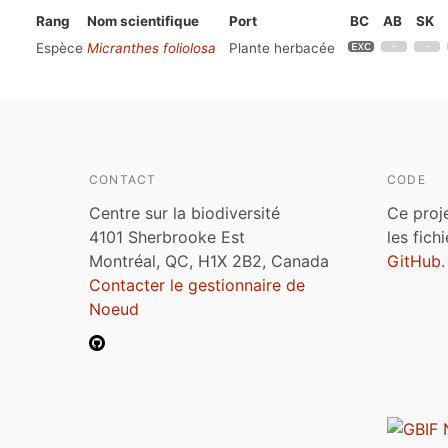
Rang
Nom scientifique
Port
BC
AB
SK
Espèce
Micranthes foliolosa
Plante herbacée
CONTACT
CODE
Centre sur la biodiversité
Ce proj
4101 Sherbrooke Est
les fich
Montréal, QC, H1X 2B2, Canada
GitHub
.
Contacter le gestionnaire de
Noeud