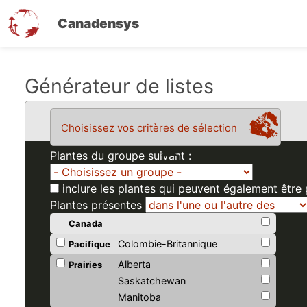
Canadensys
Aller
Générateur de listes
au
contenu
Choisissez vos critères de sélection
principal
Plantes du groupe suivant :
inclure les plantes qui peuvent également être
Plantes présentes
Canada
Colombie-Britannique
Pacifique
Alberta
Prairies
Saskatchewan
Manitoba