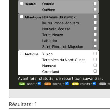
Ontario
Central
Québec
Nouveau-Brunswick
Atlantique
Île-du-Prince-édouard
Nouvelle-écosse
Terre-Neuve
Labrador
Saint-Pierre-et-Miquelon
Yukon
Arctique
Territoires du Nord-Ouest
Nunavut
Groenland
Ayant le(s) statut(s) de répartition suivant(s) :
INDIGÈNE
INTRODUIT
EPHEMÈRE
D
Résultats: 1