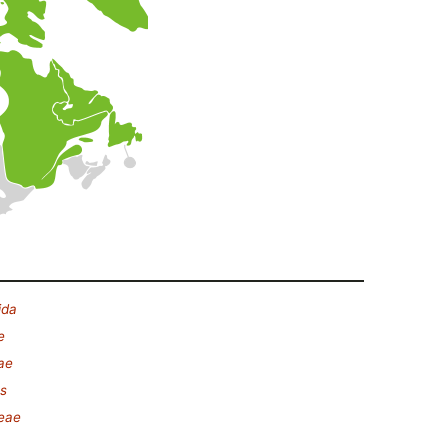
ida
e
ae
es
eae