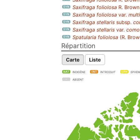
Saxifraga foliolosa
R. Brown
Saxifraga foliolosa
var.
multi
Saxifraga stellaris
subsp.
co
Saxifraga stellaris
var.
como
Spatularia foliolosa
(R. Brow
Répartition
Carte
Liste
INDIGÈNE
INTRODUIT
EPHEM
ABSENT