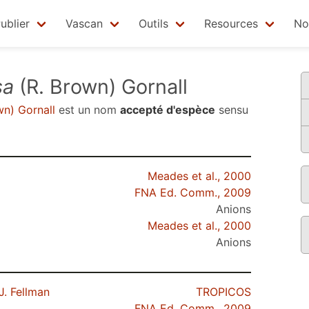
ublier
Vascan
Outils
Resources
No
sa
(R. Brown) Gornall
wn) Gornall
est un nom
accepté d'espèce
sensu
Meades et al., 2000
FNA Ed. Comm., 2009
Anions
Meades et al., 2000
Anions
J. Fellman
TROPICOS
FNA Ed. Comm., 2009