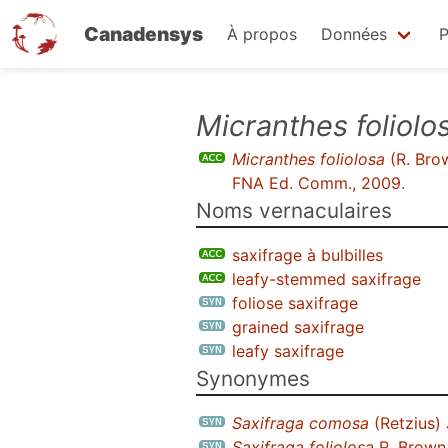
Canadensys
À propos
Données
P
Aller
Micranthes foliolo
au
Micranthes foliolosa
(R. Bro
contenu
FNA Ed. Comm., 2009
.
principal
Noms vernaculaires
saxifrage à bulbilles
leafy-stemmed saxifrage
foliose saxifrage
grained saxifrage
leafy saxifrage
Synonymes
Saxifraga comosa
(Retzius) 
Saxifraga foliolosa
R. Brown