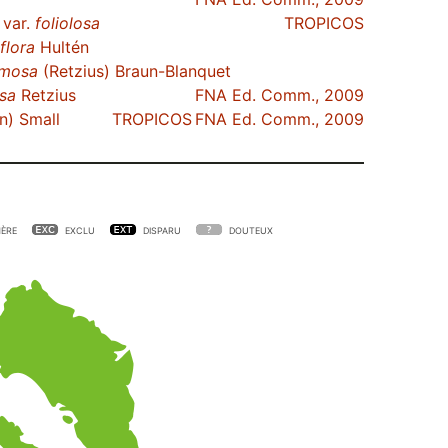
 var.
foliolosa
TROPICOS
flora
Hultén
mosa
(Retzius) Braun-Blanquet
sa
Retzius
FNA Ed. Comm., 2009
n) Small
TROPICOS
FNA Ed. Comm., 2009
ÈRE
EXCLU
DISPARU
DOUTEUX